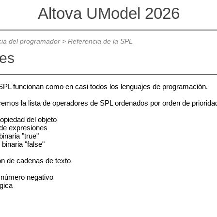
Altova UModel 2026
ia del programador
>
Referencia de la SPL
es
SPL funcionan como en casi todos los lenguajes de programación.
cemos la lista de operadores de SPL ordenados por orden de priorid
piedad del objeto
e expresiones
naria "true"
naria "false"
de cadenas de texto
número negativo
gica