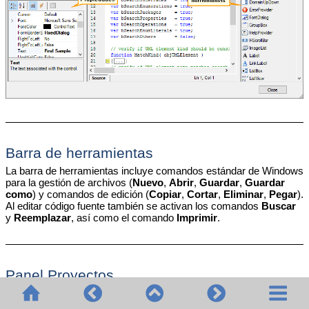
Barra de herramientas
La barra de herramientas incluye comandos estándar de Windows
para la gestión de archivos (
Nuevo
,
Abrir
,
Guardar
,
Guardar
como
)
y comandos de edición (
Copiar
,
Cortar
,
Eliminar
,
Pegar
).
Al editar código fuente también se activan los comandos
Buscar
y
Reemplazar
, así como el comando
Imprimir
.
Panel Proyectos
En el panel Proyectos puede ver y gestionar la estructura del
proyecto. Un proyecto de scripting consiste en varios