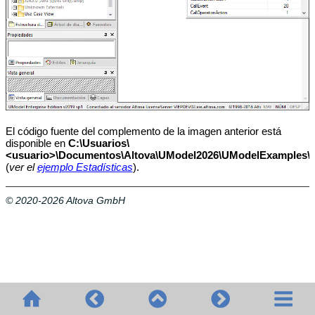
El código fuente del complemento de la imagen anterior está
disponible en
C:\Usuarios\
<usuario>\Documentos\Altova\UModel2026\UModelExamples
\
(
ver el
ejemplo Estadísticas
).
© 2020-2026 Altova GmbH