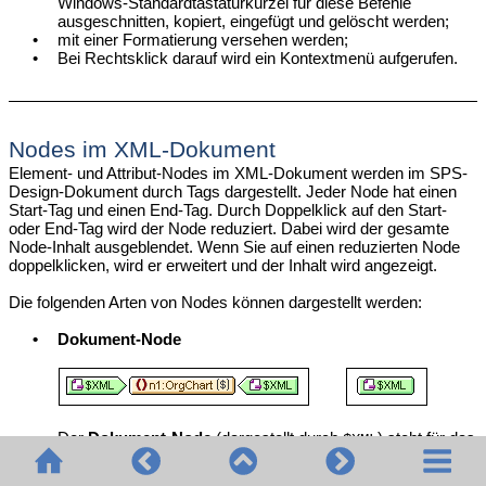
Windows-Standardtastaturkürzel für diese Befehle
ausgeschnitten, kopiert, eingefügt und gelöscht werden;
•
mit einer Formatierung versehen werden;
•
Bei Rechtsklick darauf wird ein Kontextmenü aufgerufen.
Nodes im XML-Dokument
Element- und Attribut-Nodes im XML-Dokument werden im SPS-
Design-Dokument durch Tags dargestellt. Jeder Node hat einen
Start-Tag und einen End-Tag. Durch Doppelklick auf den Start-
oder End-Tag wird der Node reduziert. Dabei wird der gesamte
Node-Inhalt ausgeblendet. Wenn Sie auf einen reduzierten Node
doppelklicken, wird er erweitert und der Inhalt wird angezeigt.
Die folgenden Arten von Nodes können dargestellt werden:
•
Dokument-Node
Der
Dokument-Node
(dargestellt durch
) steht für das
$XML
XML-Dokument in seiner Gesamtheit. Er wird durch einen
grünen
-Tag gekennzeichnet, wenn die Schemaquelle
$XML