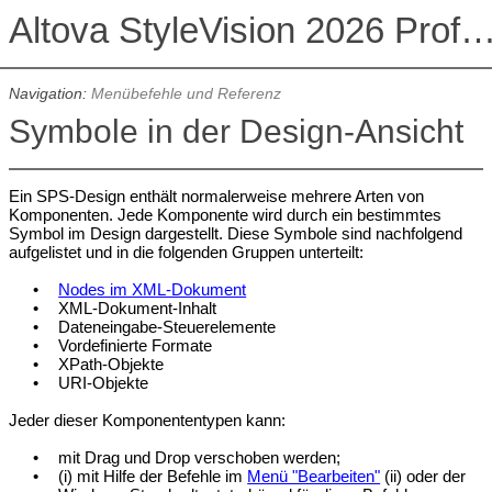
Altova StyleVision 2026 Professional Ed
Navigation:
Menübefehle und Referenz
Symbole in der Design-Ansicht
Ein SPS-Design enthält normalerweise mehrere Arten von
Komponenten. Jede Komponente wird durch ein bestimmtes
Symbol im Design dargestellt. Diese Symbole sind nachfolgend
aufgelistet und in die folgenden Gruppen unterteilt:
•
Nodes im XML-Dokument
•
XML-Dokument-Inhalt
•
Dateneingabe-Steuerelemente
•
Vordefinierte Formate
•
XPath-Objekte
•
URI-Objekte
Jeder dieser Komponententypen kann:
•
mit Drag und Drop verschoben werden;
•
(i) mit Hilfe der Befehle im
Menü "Bearbeiten"
(ii) oder der