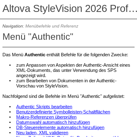
Altova StyleVision 2026 Professional Ed
Navigation:
Menübefehle und Referenz
Menü "Authentic"
Das Menü
Authentic
enthält Befehle für die folgenden Zwecke:
•
zum Anpassen von Aspekten der Authentic-Ansicht eines
XML-Dokuments, das unter Verwendung des
SPS
angezeigt wird.
•
zum Bearbeiten von Dokumenten in der Authentic-
Vorschau von StyleVision.
Nachfolgend sind die Befehle im Menü "Authentic" aufgelistet:
•
Authentic Skripts bearbeiten
•
Benutzerdefinierte Symbolleisten-Schaltflächen
•
Makro-Referenzen überprüfen
•
Datumswahl automatisch hinzufügen
•
DB-Steuerelemente automatisch hinzufügen
•
Neu laden, XML validieren