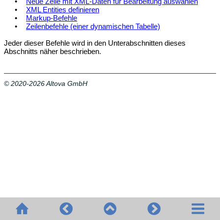
•
Neue Zeile mit XML-Daten für Bearbeitung auswählen
•
XML Entities definieren
•
Markup-Befehle
•
Zeilenbefehle (einer dynamischen Tabelle)
Jeder dieser Befehle wird in den Unterabschnitten dieses
Abschnitts näher beschrieben.
© 2020-2026 Altova GmbH