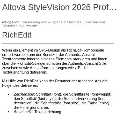
Altova StyleVision 2026 Professional Ed
Navigation:
Darstellung und Ausgabe
>
Flexibles Zuweisen von
Textstilen in Authentic
RichEdit
Wenn ein Element im SPS-Design als RichEdit-Komponente
erstellt wurde, kann der Benutzer der
Authentic
-Ansicht
Textfragmente innerhalb dieses Elements markieren und ihnen
über die RichEdit-Stileigenschaften der
Authentic
-Ansicht Stile
zuweisen sowie Absatzformatierungen wie z.B. die
Textausrichtung definieren.
Mit Hilfe von RichEdit kann der Benutzer der
Authentic
-Ansicht
Folgendes definieren:
•
Zeichenstile
: Schriftart (font), die Schriftbreite (font-weight),
den Schriftstil (font-style), die Schriftartverzierung (font-
decoration), die Schriftgröße (font-size), die Farbe (color),
die Hintergrundfarbe.
•
Absatzstile
: Textausrichtung