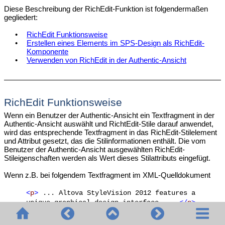
Diese Beschreibung der RichEdit-Funktion ist folgendermaßen
gegliedert:
•
RichEdit Funktionsweise
•
Erstellen eines Elements im SPS-Design als RichEdit-
Komponente
•
Verwenden von RichEdit in der Authentic-Ansicht
RichEdit Funktionsweise
Wenn ein Benutzer der
Authentic
-Ansicht ein Textfragment in der
Authentic
-Ansicht auswählt und RichtEdit-Stile darauf anwendet,
wird das entsprechende Textfragment in das RichEdit-Stilelement
und Attribut gesetzt, das die Stilinformationen enthält. Die vom
Benutzer der
Authentic
-Ansicht ausgewählten RichEdit-
Stileigenschaften werden als Wert dieses Stilattributs eingefügt.
Wenn z.B. bei folgendem Textfragment im XML-Quelldokument
<
p
>
... Altova StyleVision 2012 features a
unique graphical design interface ...
</
p
>
einem Teil dieses Textfragments eine RichEdit-Stileigenschaft