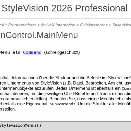
 StyleVision 2026 Professional 
 für Programmierer
>
ActiveX Integration
>
Objektreferenz
>
StyleVisio
ionControl.MainMenu
(schreibgeschützt)
Menu
als
Command
nthält Informationen über die Struktur und die Befehle im StyleVisi
baren Untermenüs von StyleVision (z.B. Datei, Bearbeiten, Ansicht, u
ntermenüobjekte abzurufen. Jedes Untermenü ist ebenfalls ein
Comm
schaft iterieren, um die jeweiligen Child-Befehle und Trennzeichen d
ogrammatisch erstellen). Beachten Sie, dass einige Menübefehle als 
ebenfalls eine Eigenschaft
. Um die Struktur aller Men
SubCommands
rstellen.
StyleVisionMenus()