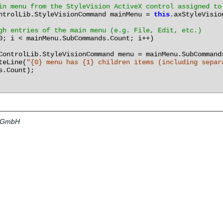
in menu from the StyleVision ActiveX control assigned to
ntrolLib.StyleVisionCommand
mainMenu
=
this
.axStyleVisio
ugh entries of the main menu (e.g. File, Edit, etc.)
0;
i
<
mainMenu.SubCommands.Count;
i++)
ControlLib.StyleVisionCommand
menu
=
mainMenu.SubCommand
teLine(
"{0} menu has {1} children items (including separ
s.Count);
a GmbH