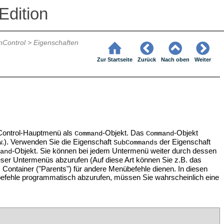
Edition
nControl
>
Eigenschaften
Zur Startseite
Zurück
Nach oben
Weiter
onControl-Hauptmenü als
-Objekt. Das
-Objekt
Command
Command
sw.). Verwenden Sie die Eigenschaft
der Eigenschaft
SubCommands
-Objekt. Sie können bei jedem Untermenü weiter durch dessen
and
ieser Untermenüs abzurufen (Auf diese Art können Sie z.B. das
Container ("Parents") für andere Menübefehle dienen. In diesen
übefehle programmatisch abzurufen, müssen Sie wahrscheinlich eine