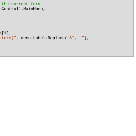
 the current form
nControl1.MainMenu;
s[i];
ators)"
,
menu.Label.Replace(
"&"
,
""
),