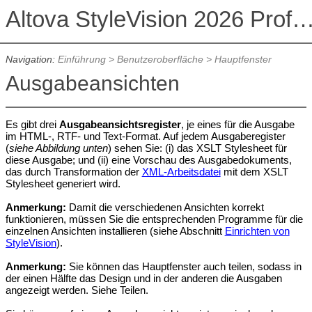
Altova StyleVision 2026 Professional Ed
Navigation:
Einführung
>
Benutzeroberfläche
>
Hauptfenster
Ausgabeansichten
Es gibt drei
Ausgabeansichtsregister
, je eines für die Ausgabe
im HTML-, RTF- und Text-Format. Auf jedem Ausgaberegister
(
siehe Abbildung unten
) sehen Sie: (i) das XSLT Stylesheet für
diese Ausgabe; und (ii) eine Vorschau des
Ausgabedokuments,
das durch Transformation der
XML-Arbeitsdatei
mit dem XSLT
Stylesheet generiert wird
.
Anmerkung:
Damit die verschiedenen Ansichten korrekt
funktionieren, müssen Sie die entsprechenden Programme für die
einzelnen Ansichten installieren (siehe Abschnitt
Einrichten von
StyleVision
).
Anmerkung:
Sie können das Hauptfenster auch teilen, sodass in
der einen Hälfte das Design und in der anderen die Ausgaben
angezeigt werden. Siehe Teilen.