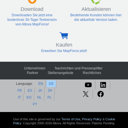
Download
Aktualisieren
Downloaden Sie jetzt eine
Bestehende Kunden können hier
kostenlose 30-Tage-Testversion
die aktuellste Version laden.
von Altova MapForce!
Kaufen
Erwerben Sie MapForce jetzt!
Unternehmen
Nachrichten und Pressesplitter
Partner
Stellenangebote
Rechtliches
Language:
EN
DE
FR
ES
JA
ZH
IT
KO
NL
PL
PT
Use of this site is governed by our
Terms of Use,
Privacy Policy
&
Cookie
Policy
. Copyright 2005-2026 Altova. All Rights Reserved. Patents Pending.