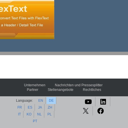
Unternehmen
Nachrichten und Pressesplitter
Partner
Stellenangebote
Rechtliches
Language:
EN
DE
FR
ES
JA
ZH
IT
KO
NL
PL
PT