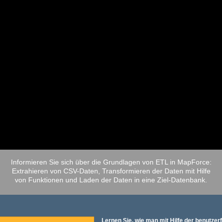
Informieren Sie sich über die Grundlagen von ETL in MapForce:
Extrahieren von CSV-Daten, Transformieren der Daten mit Hilfe
von Funktionen und Laden der Daten in eine Ziel-Datenbank.
Lernen Sie, wie man mit Hilfe der benutzer