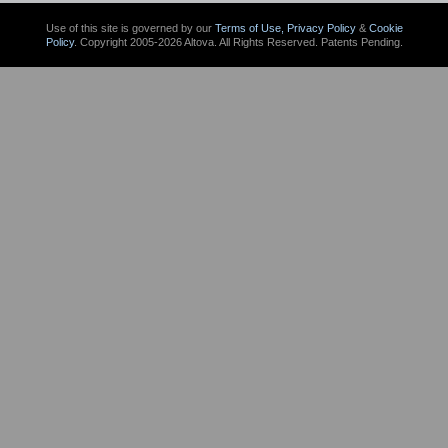
Use of this site is governed by our
Terms of Use,
Privacy Policy
&
Cookie
Policy
. Copyright 2005-2026 Altova. All Rights Reserved. Patents Pending.