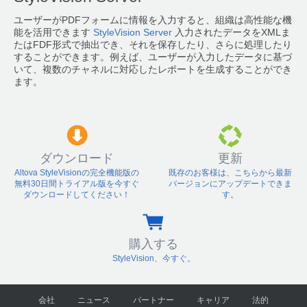
ユーザーがPDFフォームに情報を入力すると、組織は高性能な機
能を活用できます
StyleVision Server
入力されたデータをXMLま
たはFDF形式で抽出でき、それを保存したり、さらに処理したり
することができます。例えば、ユーザーが入力したデータに基づ
いて、複数のチャネルに対応したレポートを生成することができ
ます。
ダウンロード
更新
Altova StyleVisionの完全機能版の
既存のお客様は、こちらから最新
無料30日間トライアル版を今すぐ
バージョンにアップデートできま
ダウンロードしてください！
す。
購入する
StyleVision、今すぐ。
会社
ニュース
パートナー
キャリア
法的