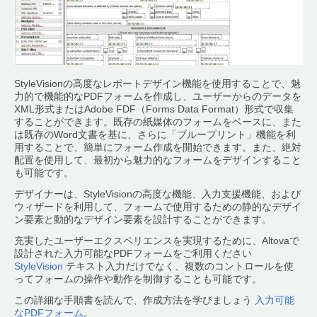
StyleVisionの高度なレポートデザイン機能を使用することで、魅
力的で機能的なPDFフォームを作成し、ユーザーからのデータを
XML形式またはAdobe FDF（Forms Data Format）形式で収集
することができます。既存の紙媒体のフォームをベースに、また
は既存のWord文書を基に、さらに「ブループリント」機能を利
用することで、簡単にフォーム作成を開始できます。また、絶対
配置を使用して、最初から魅力的なフォームをデザインすること
も可能です。
デザイナーは、StyleVisionの高度な機能、入力支援機能、および
ウィザードを利用して、フォームで使用するための静的なデザイ
ン要素と動的なデザイン要素を設計することができます。
充実したユーザーエクスペリエンスを実現するために、Altovaで
設計された入力可能なPDFフォームをご利用ください
StyleVision
テキスト入力だけでなく、複数のコントロールを使
ってフォームの操作や動作を制御することも可能です。
この詳細な手順書を読んで、作成方法を学びましょう
入力可能
なPDFフォーム。