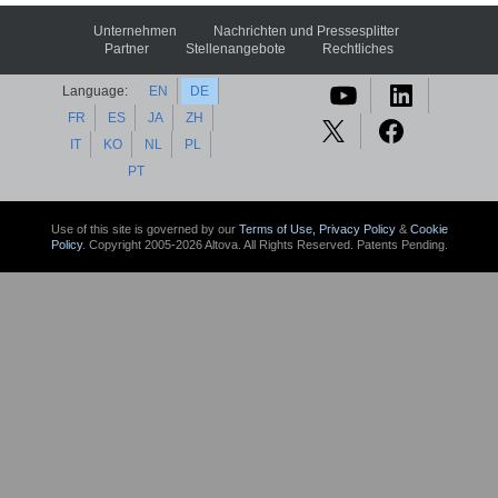
Unternehmen
Nachrichten und Pressesplitter
Partner
Stellenangebote
Rechtliches
Language:
EN
DE
FR
ES
JA
ZH
IT
KO
NL
PL
PT
Use of this site is governed by our
Terms of Use,
Privacy Policy
&
Cookie
Policy
. Copyright 2005-2026 Altova. All Rights Reserved. Patents Pending.