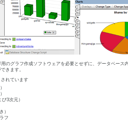
ると、専用のグラフ作成ソフトウェアを必要とせずに、データベー
ができます。
トされています
元）
元）
よび3次元）
き）
ラフ