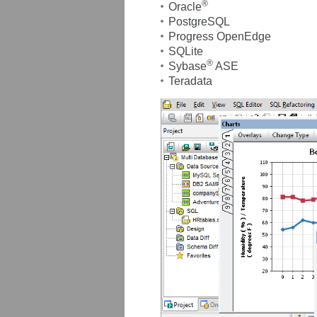
®
Oracle
PostgreSQL
Progress OpenEdge
SQLite
®
Sybase
ASE
Teradata