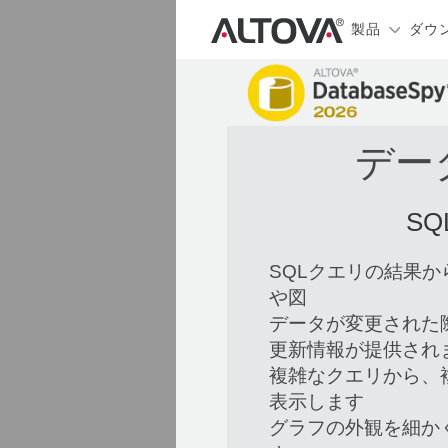
製品
ダウ
デー
S
SQLクエリの結果
や図
データが変更された
更新情報が提供され
複雑なクエリから、
表示します
グラフの外観を細か