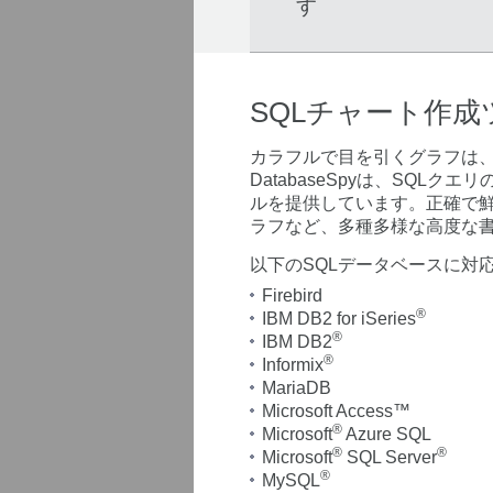
す
SQLチャート作成
カラフルで目を引くグラフは
DatabaseSpyは、SQ
ルを提供しています。正確で
ラフなど、多種多様な高度な
以下のSQLデータベースに対
Firebird
®
IBM DB2 for iSeries
®
IBM DB2
®
Informix
MariaDB
Microsoft Access™
®
Microsoft
Azure SQL
®
®
Microsoft
SQL Server
®
MySQL