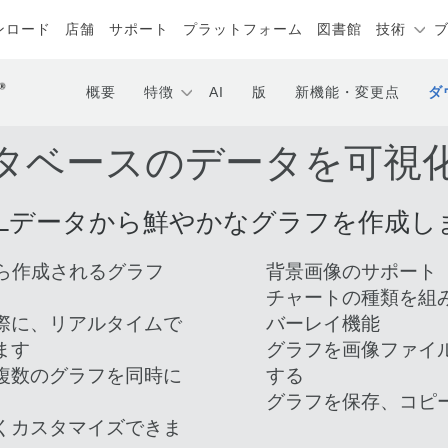
ンロード
店舗
サポート
プラットフォーム
図書館
技術
概要
特徴
AI
版
新機能・変更点
ダ
タベースのデータを可視
QLデータから鮮やかなグラフを作成し
から作成されるグラフ
背景画像のサポート
チャートの種類を組
際に、リアルタイムで
バーレイ機能
ます
グラフを画像ファイ
複数のグラフを同時に
する
グラフを保存、コピ
くカスタマイズできま