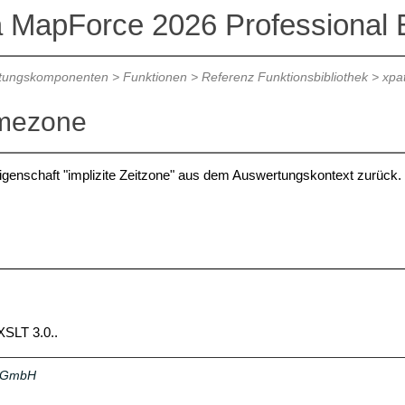
a MapForce 2026 Professional E
itungskomponenten
>
Funktionen
>
Referenz Funktionsbibliothek
>
xpat
timezone
igenschaft "implizite Zeitzone" aus dem Auswertungskontext zurück.
XSLT 3.0..
a GmbH