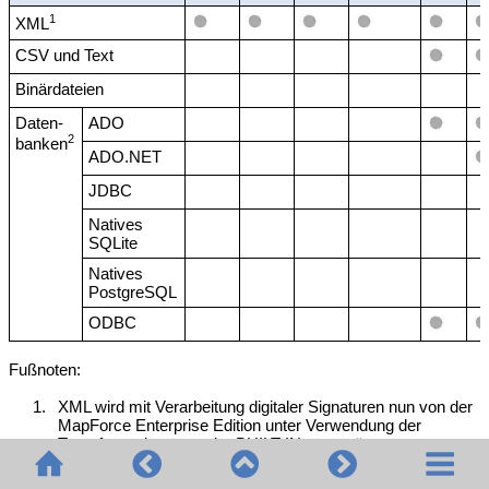
1
XML
CSV und Text
Binärdateien
Daten-
ADO
2
banken
ADO.NET
JDBC
Natives
SQLite
Natives
PostgreSQL
ODBC
Fußnoten:
1.
XML wird mit Verarbeitung digitaler Signaturen nun von der
MapForce Enterprise Edition unter Verwendung der
Transformationssprache BUILT-IN unterstützt.
2.
Je nach Datenbanktyp und Zielumgebung gelten
Einschränkungen. Nähere Informationen dazu finden Sie