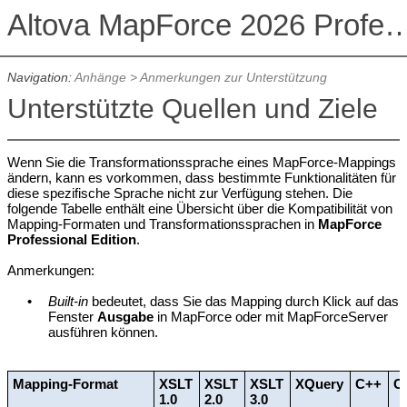
Altova MapForce 2026 Profession
Navigation:
Anhänge
>
Anmerkungen zur Unterstützung
Unterstützte Quellen und Ziele
Wenn Sie die Transformationssprache eines MapForce-Mappings
ändern, kann es vorkommen, dass bestimmte Funktionalitäten für
diese spezifische Sprache nicht zur Verfügung stehen. Die
folgende Tabelle enthält eine Übersicht über die Kompatibilität von
Mapping-Formaten und Transformationssprachen in
MapForce
Professional Edition
.
Anmerkungen:
•
Built-in
bedeutet, dass Sie das Mapping durch Klick auf das
Fenster
Ausgabe
in MapForce oder mit MapForceServer
ausführen können.
Mapping-Format
XSLT
XSLT
XSLT
XQuery
C++
C
1.0
2.0
3.0