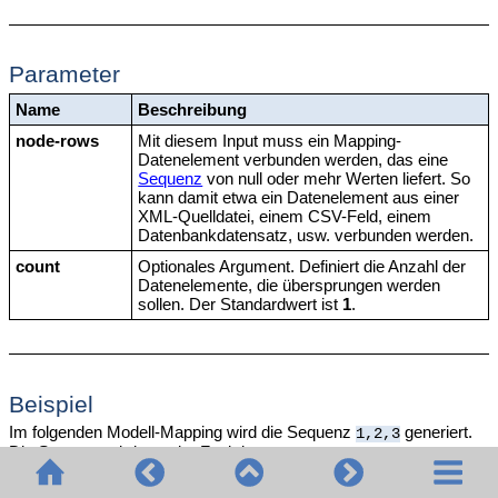
Parameter
Name
Beschreibung
node-rows
Mit diesem Input muss ein Mapping-
Datenelement verbunden werden, das eine
Sequenz
von null oder mehr Werten liefert. So
kann damit etwa ein Datenelement aus einer
XML-Quelldatei, einem CSV-Feld, einem
Datenbankdatensatz, usw. verbunden werden.
count
Optionales Argument. Definiert die Anzahl der
Datenelemente, die übersprungen werden
sollen. Der Standardwert ist
1
.
Beispiel
Im folgenden Modell-Mapping wird die Sequenz
generiert.
1,2,3
Die Sequenz wird von der Funktion
skip-first-items
verarbeitet und das Ergebnis wird in eine XML-Zieldatei
geschrieben.