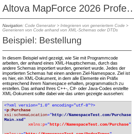
Altova MapForce 2026 Profession
Navigation:
Code Generator
>
Integrieren von generiertem Code
>
Generieren von Code anhand von XML-Schemas oder DTDs
Beispiel: Bestellung
In diesem Beispiel wird gezeigt, wie Sie mit Programmcode
arbeiten, der anhand eines XML-Hauptschemas, durch das
andere Schemas importiert wurden, generiert wurde. Jedes der
importierten Schemas hat einen anderen Ziel-Namespace. Ziel ist
es hier, ein XML-Dokument, in dem alle Elemente ein Präfix
entsprechend ihrem Namespace erhalten, programmatisch zu
erstellen. Das anhand Ihres C++-, C#- oder Java-Codes erstellte
XML-Dokument sollte dabei wie das unten gezeigte aussehen:
<?xml version="1.0" encoding="utf-8"?>
<
p:Purchase
xsi:schemaLocation
="
http://NamespaceTest.com/Purchase
Main.xsd
"
xmlns:p
="
http://NamespaceTest.com/Purchase
"