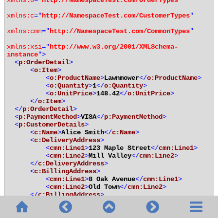
xmlns:o
="
http://NamespaceTest.com/OrderTypes
"
xmlns:c
="
http://NamespaceTest.com/CustomerTypes
"
xmlns:cmn
="
http://NamespaceTest.com/CommonTypes
"
xmlns:xsi
="
http://www.w3.org/2001/XMLSchema-
instance
">
<
p:OrderDetail
>
<
o:Item
>
<
o:ProductName
>
Lawnmower
</
o:ProductName
>
<
o:Quantity
>
1
</
o:Quantity
>
<
o:UnitPrice
>
148.42
</
o:UnitPrice
>
</
o:Item
>
</
p:OrderDetail
>
<
p:PaymentMethod
>
VISA
</
p:PaymentMethod
>
<
p:CustomerDetails
>
<
c:Name
>
Alice Smith
</
c:Name
>
<
c:DeliveryAddress
>
<
cmn:Line1
>
123 Maple Street
</
cmn:Line1
>
<
cmn:Line2
>
Mill Valley
</
cmn:Line2
>
</
c:DeliveryAddress
>
<
c:BillingAddress
>
<
cmn:Line1
>
8 Oak Avenue
</
cmn:Line1
>
<
cmn:Line2
>
Old Town
</
cmn:Line2
>
</
c:BillingAddress
>
</
p:CustomerDetails
>
</
p:Purchase
>