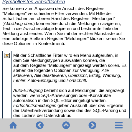
Symbolleisten-Schaltflächen
Sie können zum Anpassen der Ansicht des Registers
"Meldungen" verschiedene Filter verwenden. Mit Hilfe der
Schaltflächen am oberen Rand des Registers "Meldungen"
(
Abbildung oben
) können Sie durch die Meldungen navigieren,
Text in die Zwischenablage kopieren und bestimmte Teile der
Meldung ausblenden. Wenn Sie mit der rechten Maustaste auf
eine beliebige Stelle im Register "Meldungen" klicken, sehen Sie
diese Optionen im Kontextmenü.
Mit der Schaltfläche
Filter
wird ein Menü aufgerufen, in
dem Sie Meldungstypen auswählen können, die
auf dem Register "Meldungen" angezeigt werden sollen. Es
stehen die folgenden Optionen zur Verfügung:
Alle
aktivieren
,
Alle deaktivieren
,
Übersicht
,
Erfolg
,
Warnung
,
Fehler
,
Auto-Einfügung
und
Fortschritt
.
Auto-Einfügung
bezieht sich auf Meldungen, die angezeigt
werden, wenn SQL-Anweisungen oder -Konstrukte
automatisch in den SQL Editor eingefügt werden.
Fortschrittsmeldungen
geben Auskunft über das Ergebnis
der Datenbankverbindung sowie das des SQL-Parsing und
des Ladens der Datenstruktur.
Mit der Schaltfläche
Nächste
springen Sie zur nächsten
Meldung und markieren sie.