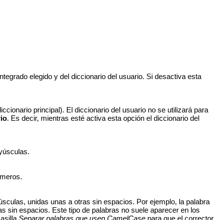
tegrado elegido y del diccionario del usuario. Si desactiva esta
cionario principal). El diccionario del usuario no se utilizará para
io
. Es decir, mientras esté activa esta opción el diccionario del
ayúsculas.
úmeros.
ulas, unidas unas a otras sin espacios. Por ejemplo, la palabra
 sin espacios. Este tipo de palabras no suele aparecer en los
asilla
Separar palabras que usen CamelCase
para que el corrector