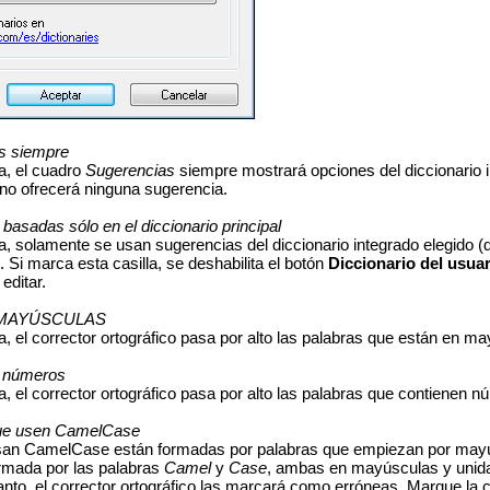
es siempre
a, el cuadro
Sugerencias
siempre mostrará opciones del diccionario in
 no ofrecerá ninguna sugerencia.
basadas sólo en el diccionario principal
a, solamente se usan sugerencias del diccionario integrado elegido (dic
 Si marca esta casilla, se deshabilita el botón
Diccionario del usuar
editar.
en MAYÚSCULAS
a, el corrector ortográfico pasa por alto las palabras que están en m
n números
a, el corrector ortográfico pasa por alto las palabras que contienen n
que usen CamelCase
san CamelCase están formadas por palabras que empiezan por mayúsc
rmada por las palabras
Camel
y
Case
, ambas en mayúsculas y unidas
tanto, el corrector ortográfico las marcará como erróneas. Marque la c