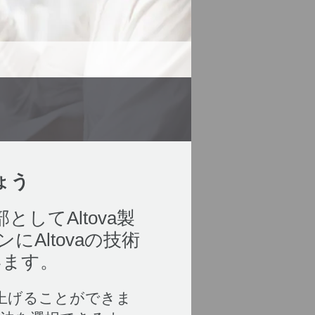
ょう
してAltova製
Altovaの技術
います。
を上げることができま