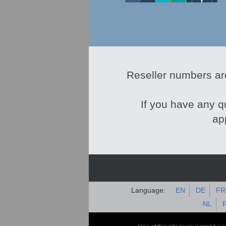
Reseller numbers ar
If you have any q
ap
Language:
EN
DE
FR
NL