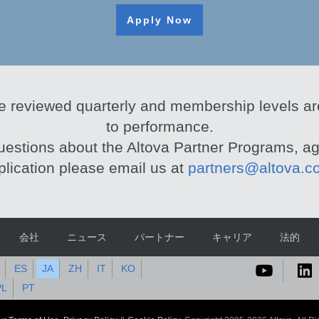
Apply Now
e reviewed quarterly and membership levels ar
to performance.
uestions about the Altova Partner Programs, a
plication please email us at
partners@altova.c
会社
ニュース
パートナー
キャリア
法的
ES
JA
ZH
IT
KO
PL
PT