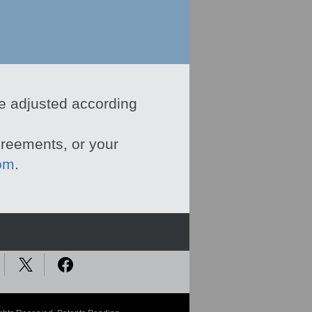
e adjusted according
greements, or your
om
.