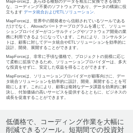
MapForceは、あらゆる種類のデータを相互に変換できる強力
な、コーディング不要のソフトウェアであり、データの構築に役
立ちます
データ統合およびETLソリューション
.
MapForceは、世界中の開発者から信頼されているツールである
だけでなく、Altovaのパートナープログラムを通じて、ソリュー
ションプロバイダーがコンサルティングやソフトウェア開発の業
務に利用できるようになっています。これにより、コンサルタン
トは、顧客に対してデータ統合やETLソリューションを効率的に
設計、開発、展開することができます。
MapForceは、非常に手頃な価格で、プロジェクトの規模に応じ
て柔軟に拡張できるため、ソリューションプロバイダーは、多大
な投資をせずに、安定した収益を得ることができます。
MapForceは、ソリューションプロバイダーが顧客向けに、デー
タ統合ソリューションを効率的に設計、開発、展開することを可
能にします。これにより、顧客は複雑なデータ課題を効果的に解
決し、付加価値の高いサービスを提供するとともに、ビジネスの
成長を促進することができます。
低価格で、コーディング作業を大幅に
削減できるツール。短期間での投資対