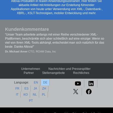
Altova-Produkten in realen Anwendungsszenarien. Hier finden Sie
aktuelle Artikel mit Anleitungen zur Erstellung führender
Applikationen von heute unter Verwendung von XML-, Datenbank-,
XBRL-, XSLT-Technolgien, mobiler Entwicklung und mehr.
Kundenkommentare
“Unser Team arbeitete anfangs mit einer Reihe verschiedener XML-
Plattformen, beschränkte sich aber schließlich auf eine einzige: Wenn so
viel von Ihren XML-Tools abhängt, entscheidet man sich natürlich für das
beste. Danke Altova!”
Dr. Michael Arner
CTO, ROAM Data, Inc
Unternehmen
Nachrichten und Pressesplitter
Partner
Stellenangebote
Rechtliches
Language:
EN
DE
FR
ES
JA
ZH
IT
KO
NL
PL
PT