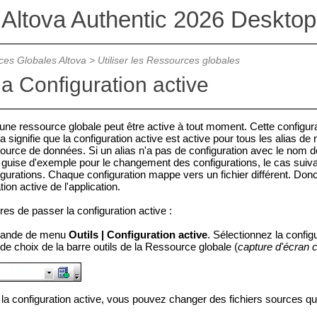
Altova Authentic 2026 Desktop
es Globales Altova
>
Utiliser les Ressources globales
a Configuration active
une ressource globale peut être active à tout moment. Cette configurati
la signifie que la configuration active est active pour tous les alias d
ource de données. Si un alias n'a pas de configuration avec le nom d
n guise d'exemple pour le changement des
configurations, le cas suiva
gurations. Chaque configuration mappe vers un fichier différent. Donc
tion active de l'application.
res de passer la configuration active :
mande de menu
Outils | Configuration active
. Sélectionnez la confi
 de choix de la barre outils de la Ressource globale (
capture d'écran 
la configuration active, vous pouvez changer des fichiers sources qui 