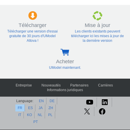
Télécharger
Mise à jour
Télécharger une version d'essai
Les clients existants peuvent
gratuite de 30 jours d'UModel
télécharger ici les mises à jour de
Altova !
la dernière version
Acheter
UModel maintenant.
Entreprise
Nouveautés
Partenaires
Carrières
Informations juridiques
Language:
EN
DE
FR
ES
JA
ZH
IT
KO
NL
PL
PT