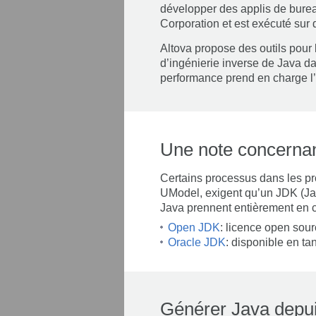
développer des applis de burea
Corporation et est exécuté sur d
Altova propose des outils pour 
d’ingénierie inverse de Java d
performance prend en charge l’
Une note concernan
Certains processus dans les pr
UModel, exigent qu’un JDK (Java
Java prennent entièrement en c
Open JDK
: licence open sour
Oracle JDK
: disponible en t
Générer Java depu