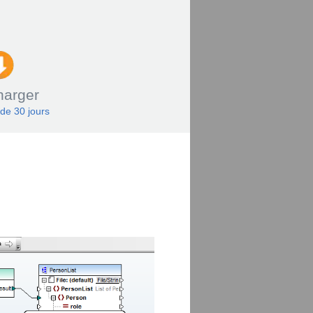
harger
 de 30 jours