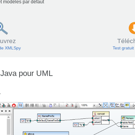
et modèles par défaut
uvrez
Téléc
 de XMLSpy
Test gratuit
e Java pour UML
a