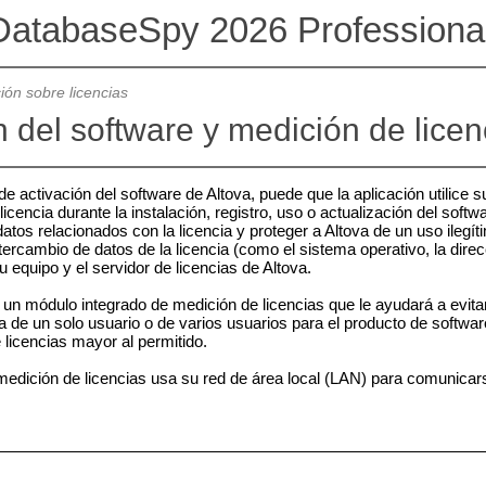
DatabaseSpy 2026 Professional
ión sobre licencias
n del software y medición de licen
e activación del software de Altova, puede que la aplicación utilice s
licencia durante la instalación, registro, uso o actualización del softw
datos relacionados con la licencia y proteger a Altova de un uso ilegít
ntercambio de datos de la licencia (como el sistema operativo, la direc
su equipo y el servidor de licencias de Altova.
un módulo integrado de medición de licencias que le ayudará a evitar 
a de un solo usuario o de varios usuarios para el producto de softwa
 licencias mayor al permitido.
medición de licencias usa su red de área local (LAN) para comunicars