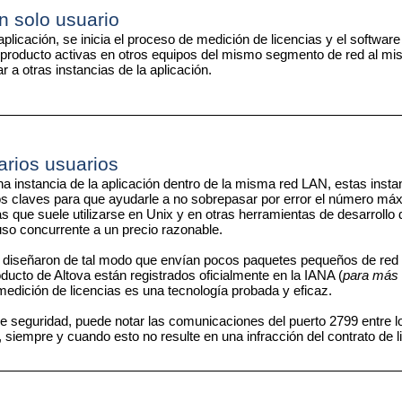
n solo usuario
aplicación, se inicia el proceso de medición de licencias y el softwa
l producto activas en otros equipos del mismo segmento de red al mis
 a otras instancias de la aplicación.
arios usuarios
a instancia de la aplicación dentro de la misma red LAN, estas instan
s claves para que ayudarle a no sobrepasar por error el número máxi
as que suele utilizarse en Unix y en otras herramientas de desarrollo
uso concurrente a un precio razonable.
e diseñaron de tal modo que envían pocos paquetes pequeños de red
oducto de Altova están registrados oficialmente en la IANA (
para más 
edición de licencias es una tecnología probada y eficaz.
de seguridad, puede notar las comunicaciones del puerto 2799 entre l
, siempre y cuando esto no resulte en una infracción del contrato de l