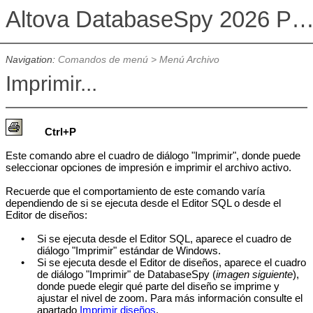
Altova DatabaseSpy 2026 Professional Edit
Navigation:
Comandos de menú
>
Menú Archivo
Imprimir...
Ctrl+P
Este comando abre el cuadro de diálogo "Imprimir", donde puede
seleccionar opciones de impresión e imprimir el archivo activo.
Recuerde que el comportamiento de este comando varía
dependiendo de si se ejecuta desde el Editor SQL o desde el
Editor de diseños:
•
Si se ejecuta desde el Editor SQL, aparece el cuadro de
diálogo "Imprimir" estándar de Windows
.
•
Si se ejecuta desde el Editor de diseños, aparece el cuadro
de diálogo "Imprimir" de
DatabaseSpy
(
imagen siguiente
),
donde puede elegir qué parte del diseño se imprime y
ajustar el nivel de zoom. Para más información consulte el
apartado
Imprimir diseños
.