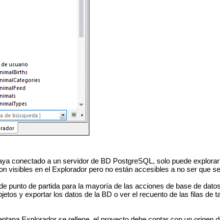
aya conectado a un servidor de BD PostgreSQL, solo puede explorar 
on visibles en el Explorador pero no están accesibles a no ser que se
 de punto de partida para la mayoría de las acciones de base de dato
jetos y exportar los datos de la BD o ver el recuento de las filas de
entana Explorador se rellene, el proyecto debe contar con un origen