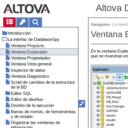
Altova 
Navigation:
La inter
Ventana 
Introducción
La interfaz de DatabaseSpy
Rutas de archivos
Notas sobre compatibilidad
Ventana Proyecto
En la ventana Explo
Bases de datos compatibles con
Ventana Explorador
que se muestran en 
DatabaseSpy
Ventana Propiedades
Ventana Vista general
Inspector de datos
Ventana Diagnóstico
Script de cambios de la estructura
de la BD
Editor SQL
Editor de diseños
Pestaña Mensajes
Destino de la ejecución
Pestaña Resultados
Barras de menús, de herramientas
y de estado
Organizar las ventanas de
información