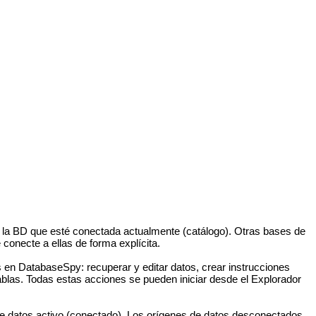
la BD que esté conectada actualmente (catálogo). Otras bases de
 conecte a ellas de forma explícita.
s en DatabaseSpy: recuperar y editar datos, crear instrucciones
 tablas. Todas estas acciones se pueden iniciar desde el Explorador
 de datos activo (conectado). Los orígenes de datos desconectados