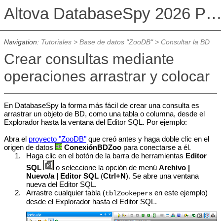
Altova DatabaseSpy 2026 Professional Edit
Navigation:
Tutoriales
>
Base de datos "ZooDB"
>
Consultar la BD
Crear consultas mediante
operaciones arrastrar y colocar
En DatabaseSpy la forma más fácil de crear una consulta es
arrastrar un objeto de BD, como una tabla o columna, desde el
Explorador hasta la ventana del Editor SQL. Por ejemplo:
Abra el
proyecto "ZooDB"
que creó antes y haga doble clic en el
origen de datos
ConexiónBDZoo
para conectarse a él.
1.
Haga clic en el botón de la barra de herramientas
Editor
SQL
o seleccione la opción de menú
Archivo |
Nuevo/a | Editor
SQL
(
Ctrl+N
). Se abre una ventana
nueva del Editor SQL.
2.
Arrastre cualquier tabla (
en este ejemplo)
tblZookepers
desde el Explorador hasta el Editor SQL.