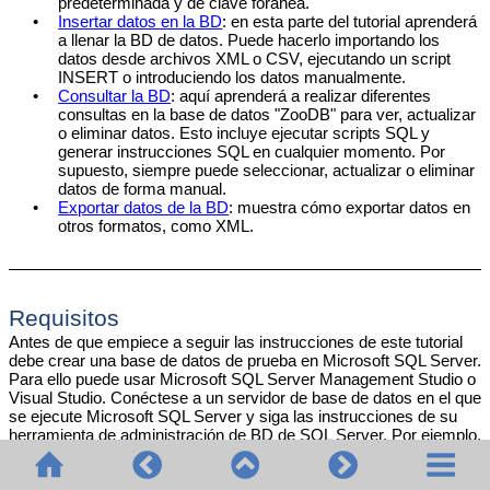
predeterminada y de clave foránea.
•
Insertar datos en la BD
: en esta parte del tutorial aprenderá
a llenar la BD de datos. Puede hacerlo importando los
datos desde archivos XML o CSV, ejecutando un script
INSERT o introduciendo los datos manualmente.
•
Consultar la BD
: aquí aprenderá a realizar diferentes
consultas en la base de datos "ZooDB" para ver, actualizar
o eliminar datos. Esto incluye ejecutar scripts SQL y
generar instrucciones SQL en cualquier momento. Por
supuesto, siempre puede seleccionar, actualizar o eliminar
datos de forma manual.
•
Exportar datos de la BD
: muestra cómo exportar datos en
otros formatos, como XML.
Requisitos
Antes de que empiece a seguir las instrucciones de este tutorial
debe crear una base de datos de prueba en Microsoft SQL Server.
Para ello puede usar Microsoft SQL Server Management Studio o
Visual Studio. Conéctese a un servidor de base de datos en el que
se ejecute Microsoft SQL Server y siga las instrucciones de su
herramienta de administración de BD de SQL Server. Por ejemplo,
la imagen siguiente muestra cómo crear una BD nueva en un
servidor SQL de red desde Visual Studio 2015: