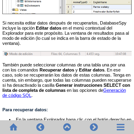
Si necesita editar datos después de recuperarlos, DatabaseSpy
incluye la opción
Editar datos
en el menú contextual del
Explorador para este propósito. La ventana de resultados pasa al
modo de edición (lo cual se indica en la barra de estado de la
ventana).
También puede seleccionar columnas de una tabla una por una
con los comandos
Recuperar datos
y
Editar datos
. En ese
caso, solo se recuperarán los datos de estas columnas. Tenga en
cuenta, sin embargo, que todas las columnas pueden recuperarse
si ha desactivado la casilla
Generar instrucciones SELECT con
lista de completa de columnas
en las opciones de
Generación
de código SQL
.
Para recuperar datos:
•
En la ventana Explorador haga clic con el botón derecho en
el objeto cuyos datos desea recuperar y seleccione
Recuperar datos | Todas las filas
(
Ctrl+Alt+R
) o