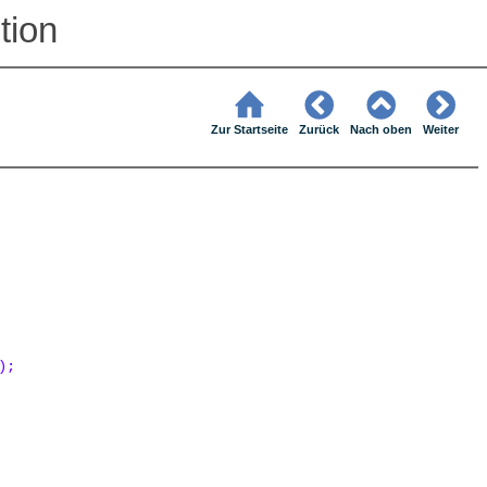
tion
Zur Startseite
Zurück
Nach oben
Weiter
);