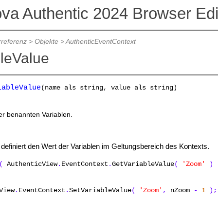
ova Authentic 2024 Browser Edi
referenz
>
Objekte
>
AuthenticEventContext
leValue
iableValue
(name als string, value als string)
er benannten Variablen.
definiert den Wert der Variablen im Geltungsbereich des Kontexts.
(
AuthenticView
.
EventContext
.
GetVariableValue
(
'Zoom'
)
iew
.
EventContext
.
SetVariableValue
(
'Zoom'
,
nZoom
-
1
);