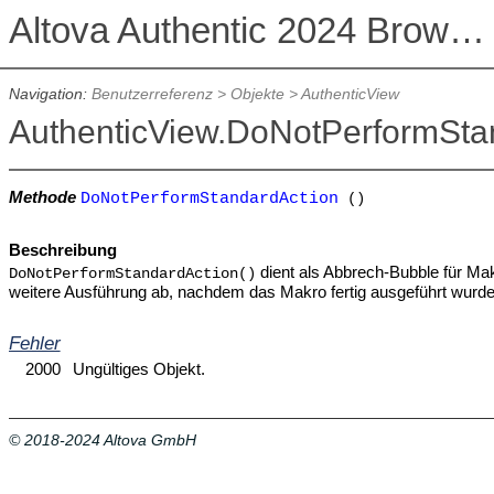
Altova Authentic 2024 Browser Edition
Navigation:
Benutzerreferenz
>
Objekte
>
AuthenticView
AuthenticView.DoNotPerformSta
Methode
DoNotPerformStandardAction
()
Beschreibung
dient als Abbrech-Bubble für Mak
DoNotPerformStandardAction()
weitere Ausführung ab, nachdem das Makro fertig ausgeführt wurde
Fehler
2000
Ungültiges Objekt.
© 2018-2024 Altova GmbH