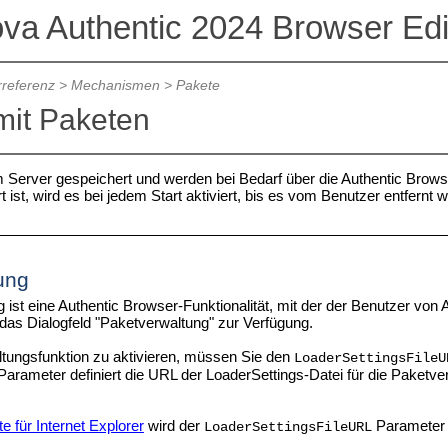
ova Authentic 2024 Browser Edi
referenz
>
Mechanismen
>
Pakete
mit Paketen
 Server gespeichert und werden bei Bedarf über die Authentic Browser-
rt ist, wird es bei jedem Start aktiviert, bis es vom Benutzer entfernt w
ung
 ist eine Authentic Browser-Funktionalität, mit der der Benutzer von
 das Dialogfeld "Paketverwaltung" zur Verfügung.
tungsfunktion zu aktivieren, müssen Sie den
LoaderSettingsFileU
arameter definiert die URL der LoaderSettings-Datei für die Paketver
 für Internet Explorer
wird der
Parameter 
LoaderSettingsFileURL