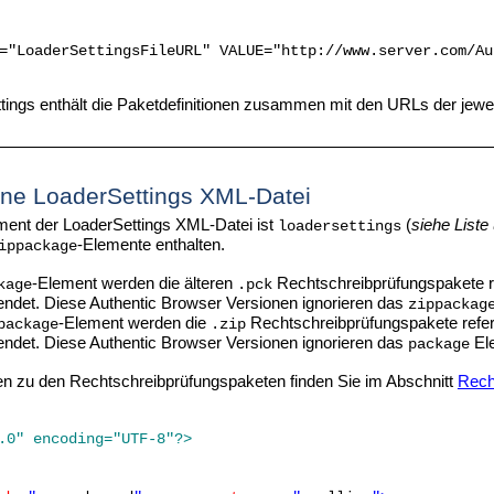
="LoaderSettingsFileURL" VALUE="http://www.server.com/Au
tings enthält die Paketdefinitionen zusammen mit den URLs der jeweil
eine LoaderSettings XML-Datei
nt der LoaderSettings XML-Datei ist
(
siehe Liste
loadersettings
-Elemente enthalten.
ippackage
-Element werden die älteren
Rechtschreibprüfungspakete re
kage
.pck
endet. Diese
Authentic Browser
Versionen ignorieren das
zippackag
-Element werden die
Rechtschreibprüfungspakete refer
package
.zip
endet. Diese
Authentic Browser
Versionen ignorieren das
El
package
en zu den Rechtschreibprüfungspaketen finden Sie im Abschnitt
Rech
.0" encoding="UTF-8"?>