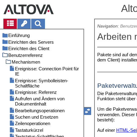
Alt
Navigation:
Benutzer
Arbeiten 
Einführung
Einrichten des Servers
Vorteile von Authentic Browser
Einrichten des Client
Funktionsweise
IIS: Konfigurieren des Browser-
Diensts
Pakete sind auf dem
Benutzerreferenz
Authentic Browser Versionen
Browser-Anforderungen
dem Client) installie
XSD-, XML- und SPS/PXF-Datei
Info zu dieser Dokumentation
Authentic Browser Plug-in
Mechanismen
HTML-Seite für das Authentic Plug-
IE9 Sicherheitseinstellungen
On Demand-Installation
Ereignisse: Connection Point für
in
IE
IE 10 Sicherheitseinstellungen
Manuelle Installation über MSI
Erweiterungspakete für die On-
Lizenzierung für die Enterprise
Ereignisse: Symbolleisten-
Push-Installation über MSI
Demand-Installation
Edition
Paketverwalt
Schaltfläche
Automatische Updates
Internet Explorer
Ereignisse: Referenz
Die Paketverwaltung
Deinstallation, Deaktivierung
Browser-unabhängig
Das OBJECT-Element
Funktion steht über
Aufrufen und Ändern von
Das SCRIPT-Element
Dokumentinhalt
Um die Paketverwal
IE Beispiel 1: Einfach
Bearbeitungsoperationen
verwenden. Dieser P
IE Beispiel 2: Tabelle sortieren
Suchen und Ersetzen
besteht):
Zeilenoperationen
Auf einer
HTML-Seite
Tastaturkürzel
Textstatus-Schaltflächen