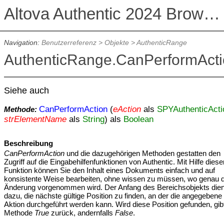
Altova Authentic 2024 Browser Edition
Navigation:
Benutzerreferenz
>
Objekte
>
AuthenticRange
AuthenticRange.CanPerformAct
Siehe auch
CanPerformAction
(
eAction
als
SPYAuthenticActi
Methode:
strElementName
als
String
) als
Boolean
Beschreibung
CanPerformAction
und die dazugehörigen Methoden gestatten den
Zugriff auf die Eingabehilfenfunktionen von Authentic. Mit Hilfe diese
Funktion können Sie den Inhalt eines Dokuments einfach und auf
konsistente Weise bearbeiten, ohne wissen zu müssen, wo genau d
Änderung vorgenommen wird. Der Anfang des Bereichsobjekts dien
dazu, die nächste gültige Position zu finden, an der die angegebene
Aktion durchgeführt werden kann. Wird diese Position gefunden, gibt
Methode
True
zurück, andernfalls
False
.