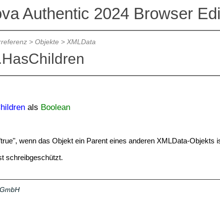
ova Authentic 2024 Browser Edi
referenz
>
Objekte
>
XMLData
HasChildren
hildren
als
Boolean
 "true", wenn das Objekt ein Parent eines anderen XMLData-Objekts is
st schreibgeschützt.
a GmbH