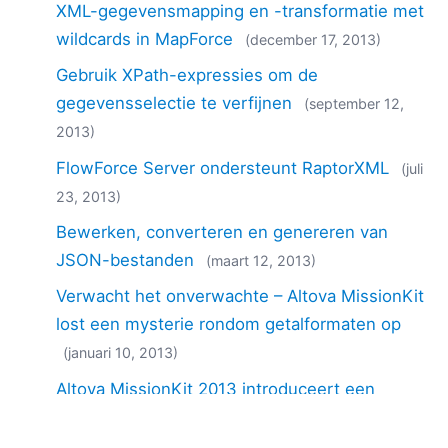
XML-gegevensmapping en -transformatie met
wildcards in MapForce
(december 17, 2013)
Gebruik XPath-expressies om de
gegevensselectie te verfijnen
(september 12,
2013)
FlowForce Server ondersteunt RaptorXML
(juli
23, 2013)
Bewerken, converteren en genereren van
JSON-bestanden
(maart 12, 2013)
Verwacht het onverwachte – Altova MissionKit
lost een mysterie rondom getalformaten op
(januari 10, 2013)
Altova MissionKit 2013 introduceert een
naadloze integratie van XMLSpy, MapForce en
StyleVision in Java-applicaties
(november 08,