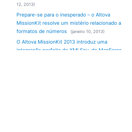
12, 2013)
Prepare-se para o inesperado – o Altova
MissionKit resolve um mistério relacionado a
formatos de números
(janeiro 10, 2013)
O Altova MissionKit 2013 introduz uma
integração perfeita do XMLSpy, do MapForce
e do StyleVision em aplicações Java
(novembro 08, 2012)
Acreditam na magia do (XML)?
(outubro 16,
2012)
Já alguma vez desejou ter um esquema para
o Apache Ant?
(setembro 05, 2012)
Versão 2 do Altova MissionKit 2012
(fevereiro
22, 2012)