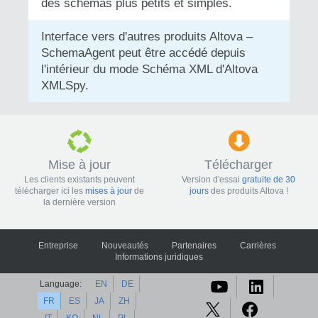
des schémas plus petits et simples.
Interface vers d'autres produits Altova –
SchemaAgent peut être accédé depuis
l'intérieur du mode Schéma XML d'Altova
XMLSpy.
Mise à jour
Télécharger
Les clients existants peuvent
Version d'essai
gratuite de 30
télécharger ici les
mises à jour
de
jours
des produits Altova !
la dernière version
Entreprise
Nouveautés
Partenaires
Carrières
Informations juridiques
Language:
EN
DE
FR
ES
JA
ZH
IT
KO
NL
PL