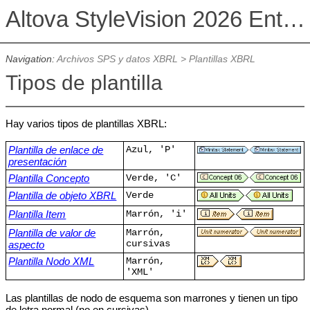
Altova StyleVision 2026 Enterprise Edition
Navigation:
Archivos SPS y datos XBRL
>
Plantillas XBRL
Tipos de plantilla
Hay varios tipos de plantillas XBRL:
Plantilla de enlace de
Azul, 'P'
presentación
Plantilla Concepto
Verde, 'C'
Plantilla de objeto XBRL
Verde
Plantilla Item
Marrón, 'i'
Plantilla de valor de
Marrón,
aspecto
cursivas
Plantilla Nodo XML
Marrón,
'XML'
Las plantillas de nodo de esquema son marrones y tienen un tipo
de letra normal (no en cursivas).