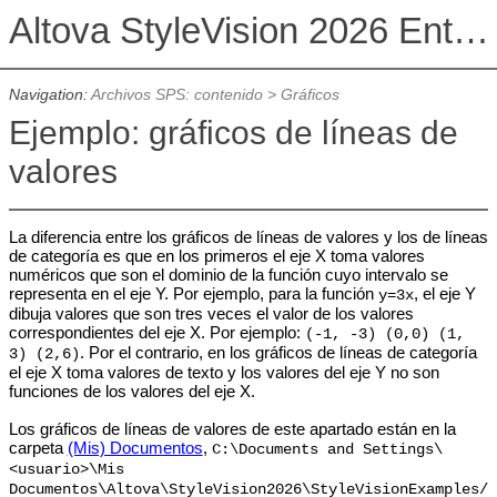
Altova StyleVision 2026 Enterprise Edition
Navigation:
Archivos SPS: contenido
>
Gráficos
Ejemplo: gráficos de líneas de
valores
La diferencia entre los gráficos de líneas de valores y los de líneas
de categoría es que en los primeros el eje X toma valores
numéricos que son el dominio de la función cuyo intervalo se
representa en el eje Y. Por ejemplo, para la función
, el eje Y
y=3x
dibuja valores que son tres veces el valor de los valores
correspondientes del eje X. Por ejemplo:
(-1, -3) (0,0) (1,
. Por el contrario, en los gráficos de líneas de categoría
3) (2,6)
el eje X toma valores de texto y los valores del eje Y no son
funciones de los valores del eje X.
Los gráficos de líneas de valores de este apartado están en la
carpeta
(Mis) Documentos
,
C:\Documents and Settings\
<usuario>\Mis
Documentos\Altova\StyleVision2026\StyleVisionExamples/T