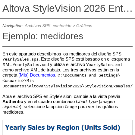
Altova StyleVision 2026 Enterprise Edition
Navigation:
Archivos SPS: contenido
>
Gráficos
Ejemplo: medidores
En este apartado describimos los medidores del diseño SPS
. Este diseño SPS está basado en el esquema
YearlySales.sps
XML
y utiliza el archivo
YearlySales.xsd
YearlySales.xml
como archivo XML de trabajo. Los tres archivos están en la
carpeta
(Mis) Documentos
,
C:\Documents and Settings\
<usuario>\Mis
Documentos\Altova\StyleVision2026\StyleVisionExamples/T
Abra el archivo SPS en StyleVision, cambie a la vista previa
Authentic
y en el cuadro combinado
Chart Type
(
imagen
siguiente
), seleccione la opción
para ver los gráficos
Gauge
medidores.