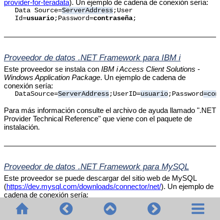
provider-for-teradata
). Un ejemplo de cadena de conexión sería:
Data Source=
ServerAddress
;User
Id=
usuario
;Password=
contraseña
;
Proveedor de datos .NET Framework para IBM i
Este proveedor se instala con
IBM i Access Client Solutions -
Windows Application Package
. Un ejemplo de cadena de
conexión sería:
DataSource=
ServerAddress
;UserID=
usuario
;Password
=con
Para más información consulte el archivo de ayuda llamado ".NET
Provider Technical Reference" que viene con el paquete de
instalación.
Proveedor de datos .NET Framework para MySQL
Este proveedor se puede descargar del sitio web de MySQL
(
https://dev.mysql.com/downloads/connector/net/
). Un ejemplo de
cadena de conexión sería:
Server=
127.0.0.1
;Uid=
root
;Pwd=
12345
;Database=
test
;
Véase también
https://dev.mysql.com/doc/connector-