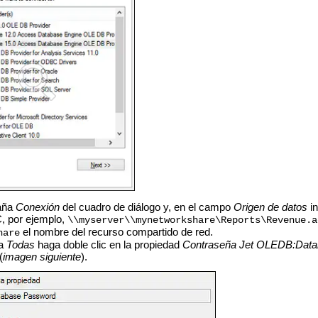
taña
Conexión
del cuadro de diálogo y, en el campo
Origen de datos
in
, por ejemplo,
\\myserver\\mynetworkshare\Reports\Revenue.a
el nombre del recurso compartido de red.
hare
ña
Todas
haga doble clic en la propiedad
Contraseña Jet OLEDB:Data
(
imagen siguiente
).