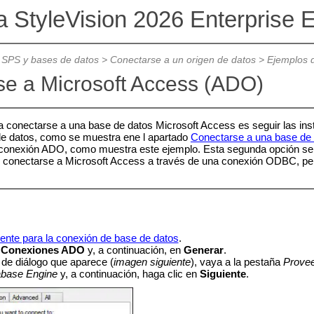
a StyleVision 2026 Enterprise E
 SPS y bases de datos
>
Conectarse a un origen de datos
>
Ejemplos 
se a Microsoft Access (ADO)
a conectarse a una base de datos Microsoft Access es seguir las ins
de datos, como se muestra ene l apartado
Conectarse a una base de 
 conexión ADO, como muestra este ejemplo. Esta segunda opción se r
 conectarse a Microsoft Access a través de una conexión ODBC, pero t
stente para la conexión de base de datos
.
n
Conexiones ADO
y, a continuación, en
Generar
.
 de diálogo que aparece (
imagen siguiente
), vaya a la pestaña
Prove
base Engine
y, a continuación, haga clic en
Siguiente
.