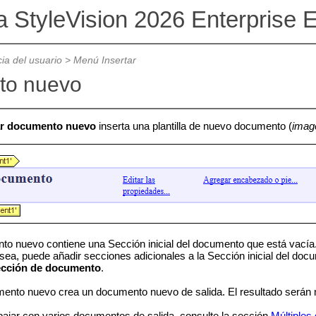
a StyleVision 2026 Enterprise E
ia del usuario
>
Menú Insertar
to nuevo
ar documento nuevo
inserta una plantilla de nuevo documento (
imag
nto nuevo contiene una Sección inicial del documento que está vacía. 
sea, puede añadir secciones adicionales a la Sección inicial del d
ección de documento
.
umento nuevo crea un documento nuevo de salida. El resultado serán 
bajar con varios documentos de salida, consulte la sección
Múltiples