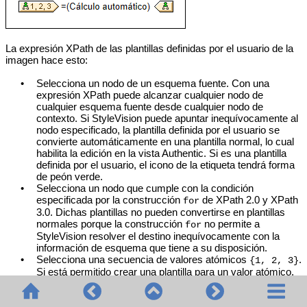
La expresión XPath de las plantillas definidas por el usuario de la
imagen hace esto:
•
Selecciona un nodo de un esquema fuente. Con una
expresión XPath puede alcanzar cualquier nodo de
cualquier esquema fuente desde cualquier nodo de
contexto. Si StyleVision puede apuntar inequívocamente al
nodo especificado, la plantilla definida por el usuario se
convierte automáticamente en una plantilla normal, lo cual
habilita la edición en la vista Authentic. Si es una plantilla
definida por el usuario, el icono de la etiqueta tendrá forma
de peón verde.
•
Selecciona un nodo que cumple con la condición
especificada por la construcción
de XPath 2.0 y XPath
for
3.0. Dichas plantillas no pueden convertirse en plantillas
normales porque la construcción
no permite a
for
StyleVision resolver el destino inequívocamente con la
información de esquema que tiene a su disposición.
•
Selecciona una secuencia de valores atómicos
.
{1, 2, 3}
Si está permitido crear una plantilla para un valor atómico,
no podrá usar el marcador de posición
dentro
(contenido)
de dicha plantilla. Esto se debe a que la instrucción