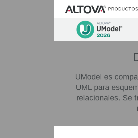
PRODUCTO
UModel es compat
UML para esquema
relacionales. Se