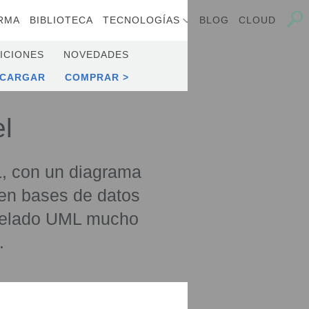
RMA
BIBLIOTECA
TECNOLOGÍAS
BLOG
CLOUD
ICIONES
NOVEDADES
SCARGAR
COMPRAR
l
, con un diagrama
en bases de datos
odelado UML mucho
.