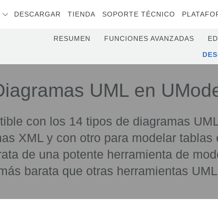
S
DESCARGAR
TIENDA
SOPORTE TÉCNICO
PLATAFO
RESUMEN
FUNCIONES AVANZADAS
ED
DE
Diagramas UML en UMode
ible con los 14 tipos de diagramas UML
s XML y con otro para modelar tablas 
 trata de una potente herramienta de m
más barata que otras herramientas UML