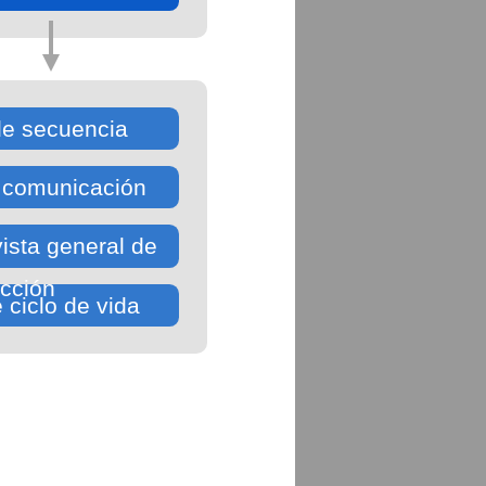
e secuencia
 comunicación
ista general de
acción
ciclo de vida