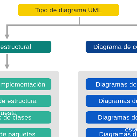
Tipo de diagrama UML
estructural
Diagrama de c
implementación
Diagramas de
e estructura
Diagramas de
uesta
 de clases
Diagramas d
est
de paquetes
Diagramas de