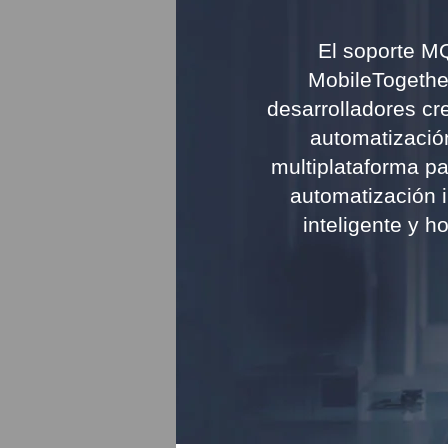
El soporte M
MobileTogether
desarrolladores cr
automatización
multiplataforma pa
automatización in
inteligente y ho