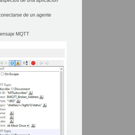
s aspectos de una aplicación
sconectarse de un agente
n mensaje MQTT