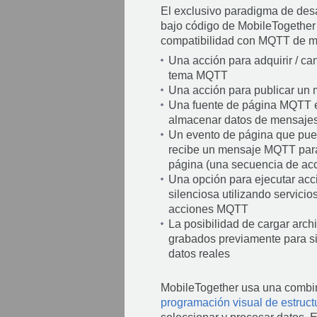
El exclusivo paradigma de desa
bajo código de MobileTogether
compatibilidad con MQTT de mú
Una acción para adquirir / can
tema MQTT
Una acción para publicar u
Una fuente de página MQTT 
almacenar datos de mensaje
Un evento de página que pue
recibe un mensaje MQTT para
página (una secuencia de acc
Una opción para ejecutar ac
silenciosa utilizando servicio
acciones MQTT
La posibilidad de cargar arc
grabados previamente para si
datos reales
MobileTogether usa una combina
programación visual de estruct