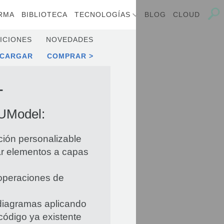
RMA
BIBLIOTECA
TECNOLOGÍAS
BLOG
CLOUD
ICIONES
NOVEDADES
SCARGAR
COMPRAR
L
 UModel:
ción personalizable
ar elementos a capas
 operaciones de
 diagramas aplicando
 código ya existente