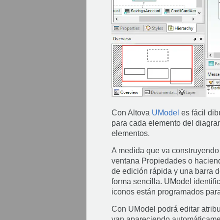
Con Altova
UModel
es fácil di
para cada elemento del diagram
elementos.
A medida que va construyendo el
ventana Propiedades o haciend
de edición rápida y una barra 
forma sencilla. UModel identifi
iconos están programados para i
Con UModel podrá editar atribu
van apareciendo automáticamen