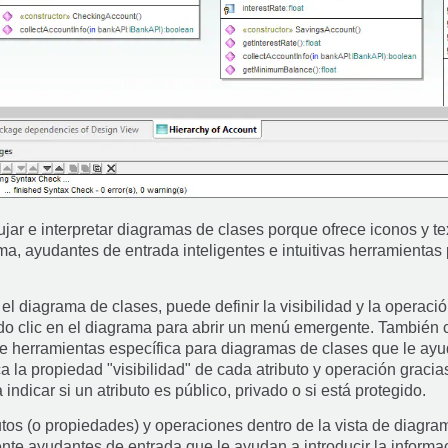
bujar e interpretar diagramas de clases porque ofrece iconos y te
a, ayudantes de entrada inteligentes e intuitivas herramientas 
 diagrama de clases, puede definir la visibilidad y la operació
o clic en el diagrama para abrir un menú emergente. También 
de herramientas específica para diagramas de clases que le ay
ca la propiedad "visibilidad" de cada atributo y operación gracia
ndicar si un atributo es público, privado o si está protegido.
tos (o propiedades) y operaciones dentro de la vista de diagr
te ayudantes de entrada que le ayudan a introducir la informa