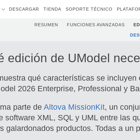
S
DESCARGAR
TIENDA
SOPORTE TÉCNICO
PLATAFO
RESUMEN
FUNCIONES AVANZADAS
ED
DE
 edición de UModel nece
muestra qué características se incluyen
del 2026 Enterprise, Professional y Ba
rma parte de
Altova MissionKit
, un conj
de software XML, SQL y UML entre las q
 galardonados productos. Todas a un p