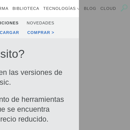
RMA
BIBLIOTECA
TECNOLOGÍAS
BLOG
CLOUD
ICIONES
NOVEDADES
SCARGAR
COMPRAR
sito?
 en las versiones de
sic.
unto de herramientas
ue se encuentra
recio reducido.