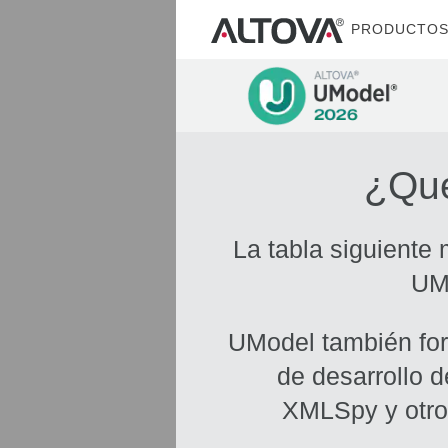
PRODUCTO
¿Qué
La tabla siguiente 
UMo
UModel también fo
de desarrollo 
XMLSpy y otros